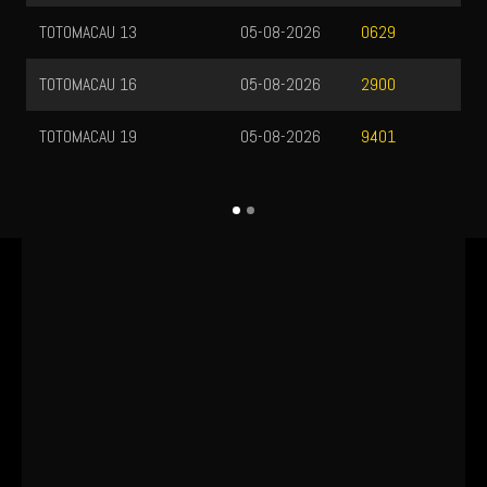
TOTOMACAU 13
05-08-2026
0629
TOTOMACAU 16
05-08-2026
2900
TOTOMACAU 19
05-08-2026
9401