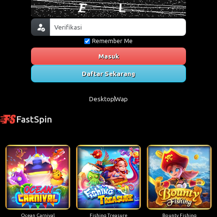
Remember Me
Masuk
Daftar Sekarang
Desktop
Wap
FastSpin
Ocean Carnival
Fishing Treasure
Bounty Fishing