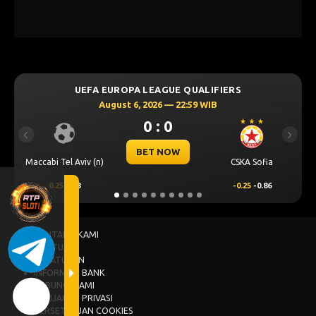
UEFA EUROPA LEAGUE QUALIFIERS
August 6, 2026 — 22:59 WIB
0 : 0
Previous
Next
BET NOW
Maccabi Tel Aviv (n)
CSKA Sofia
0.25
0.68
-0.25
-0.86
TENTANG KAMI
BANTUAN
PERATURAN
INFORMASI BANK
HUBUNGI KAMI
KEBIJAKAN PRIVASI
PERSETUJUAN COOKIES