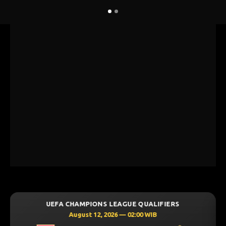
HAMPIONS LEAGUE QUALIFIERS
UEFA CHAMPI
ugust 12, 2026 — 02:00 WIB
August 