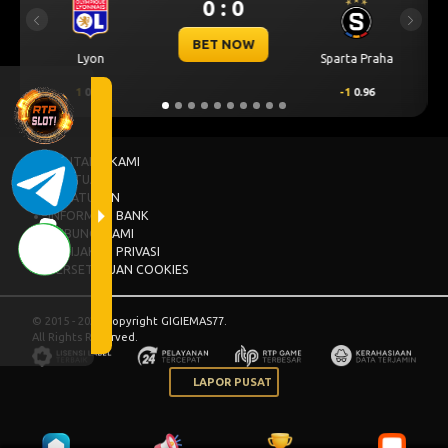
0 : 0
Previous
Next
BET NOW
Sparta Praha
SK Sturm Graz
-1
0.96
-0.5
0.95
TENTANG KAMI
BANTUAN
PERATURAN
INFORMASI BANK
HUBUNGI KAMI
KEBIJAKAN PRIVASI
PERSETUJUAN COOKIES
© 2015 - 2026 Copyright GIGIEMAS77.
All Rights Reserved.
LAPOR PUSAT