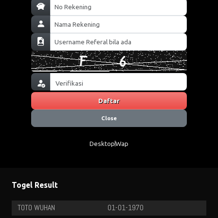
Daftar
Close
Desktop
Wap
Togel Result
TOTO WUHAN
01-01-1970